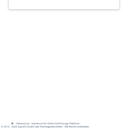
·
·
·
Datenschutz
·
Impressum
EU-Online-Schlichtungs-Plattform
·
© 2016 - 2026 SupraTix GmbH oder Partnergesellschaften - Alle Rechte vorbehalten.